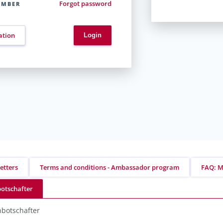
Forgot password
EMBER
ation
etters
Terms and conditions - Ambassador program
FAQ: M
otschafter
botschafter