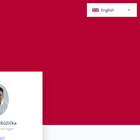
English
Růžička
 manager
il