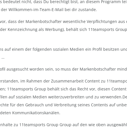
 bedeutet nicht, dass Du berechtigt bist, an diesem Programm te
der Willkommen-im-Team-E-Mail bei dir zustande.
 vor, dass der Markenbotschafter wesentliche Verpflichtungen aus 
oder Kennzeichnung als Werbung), behält sich 11teamsports Group 
auf einem der folgenden sozialen Medien ein Profil besitzen und 
. …
profil ausgesucht worden sein, so muss der Markenbotschafter min
verstanden, im Rahmen der Zusammenarbeit Content zu 11teamspo
ilen; 11teamsports Group behält sich das Recht vor, diesen Conten
filen auf sozialen Medien weiterzuverbreiten und zu verwenden.De
echte für den Gebrauch und Verbreitung seines Contents auf unbest
ndeten Kommunikationskanälen.
 Inhalte zu 11teamsports Group Group auf den wie oben ausgewähl