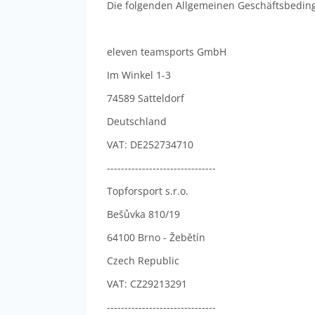
Die folgenden Allgemeinen Geschäftsbedin
eleven teamsports GmbH
Im Winkel 1-3
74589 Satteldorf
Deutschland
VAT: DE252734710
-------------------------------
Topforsport s.r.o.
Bešůvka 810/19
64100 Brno - Žebětín
Czech Republic
VAT: CZ29213291
-------------------------------